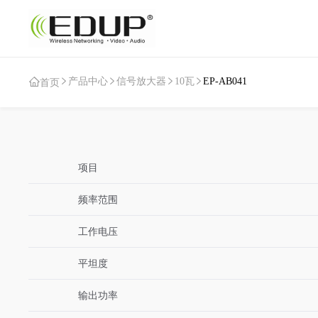
产品中心
信号放大器
10瓦
EP-AB041
首页
项目
频率范围
工作电压
平坦度
输出功率